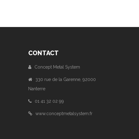
CONTACT
Concept Metal System
330 rue de la Garenne, 92000
Nanterre
01 41 32 02 99
www.conceptmetalsystem.fr