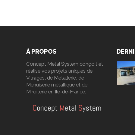
À PROPOS
DERNI
Concept Metal System conçoit et
réalise vos projets uniques de
Vitrages, de Métallerie, de
Menuiserie métallique et de
Miroiterie en Île-de-France.